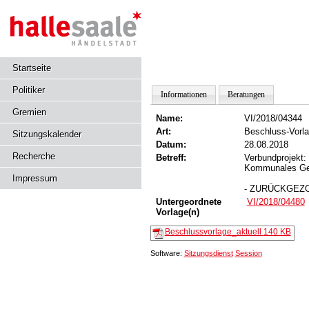
Startseite
Politiker
Informationen
Beratungen
Gremien
Name:
VI/2018/04344
Art:
Beschluss-Vorl
Sitzungskalender
Datum:
28.08.2018
Recherche
Betreff:
Verbundprojekt:
Kommunales Geo
Impressum
- ZURÜCKGEZ
Untergeordnete
VI/2018/04480
Vorlage(n)
Beschlussvorlage_aktuell
140 KB
Software:
Sitzungsdienst
Session