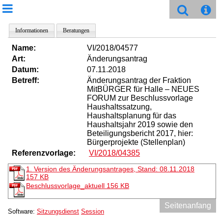
Informationen
Beratungen
Name:
VI/2018/04577
Art:
Änderungsantrag
Datum:
07.11.2018
Betreff:
Änderungsantrag der Fraktion
MitBÜRGER für Halle – NEUES
FORUM zur Beschlussvorlage
Haushaltssatzung,
Haushaltsplanung für das
Haushaltsjahr 2019 sowie den
Beteiligungsbericht 2017, hier:
Bürgerprojekte (Stellenplan)
Referenzvorlage:
VI/2018/04385
1. Version des Änderungsantrages, Stand: 08.11.2018
157 KB
Beschlussvorlage_aktuell
156 KB
Seitenanfang
Software:
Sitzungsdienst
Session