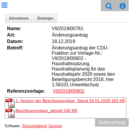
Informationen
Beratungen
Name:
VII/2019/00761
Art:
Änderungsantrag
Datum:
18.12.2019
Betreff:
Änderungsantrag der CDU-
Fraktion zur Vorlage-Nr.:
VII/2019/00602 -
Haushaltssatzung,
Haushaltsplanung für das
Haushaltsjahr 2020 sowie den
Beteiligungsbericht 2018, hier
1.56101 Umweltschutz
Referenzvorlage:
VII/2019/00602
1. Version der Beschlussvorlage, Stand 16.01.2020
165 KB
Beschlussvorlage_aktuell
245 KB
Seitenanfang
Software:
Sitzungsdienst
Session