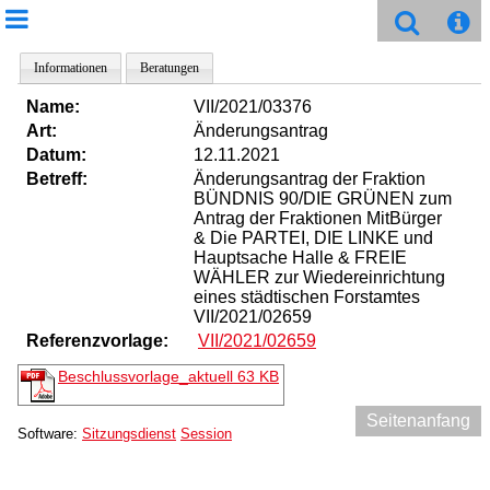
Informationen
Beratungen
Name:
VII/2021/03376
Art:
Änderungsantrag
Datum:
12.11.2021
Betreff:
Änderungsantrag der Fraktion
BÜNDNIS 90/DIE GRÜNEN zum
Antrag der Fraktionen MitBürger
& Die PARTEI, DIE LINKE und
Hauptsache Halle & FREIE
WÄHLER zur Wiedereinrichtung
eines städtischen Forstamtes
VII/2021/02659
Referenzvorlage:
VII/2021/02659
Beschlussvorlage_aktuell
63 KB
Seitenanfang
Software:
Sitzungsdienst
Session