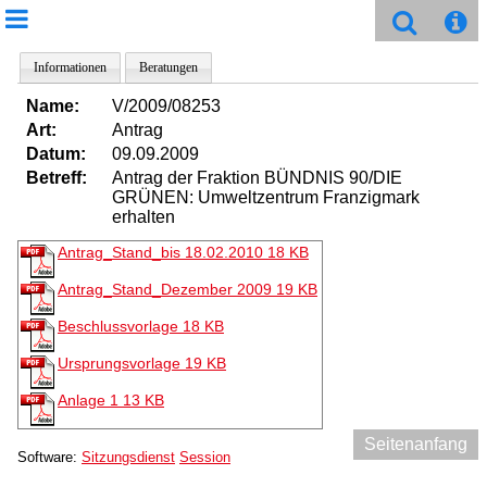
Informationen
Beratungen
Name:
V/2009/08253
Art:
Antrag
Datum:
09.09.2009
Betreff:
Antrag der Fraktion BÜNDNIS 90/DIE
GRÜNEN: Umweltzentrum Franzigmark
erhalten
Antrag_Stand_bis 18.02.2010
18 KB
Antrag_Stand_Dezember 2009
19 KB
Beschlussvorlage
18 KB
Ursprungsvorlage
19 KB
Anlage 1
13 KB
Seitenanfang
Software:
Sitzungsdienst
Session