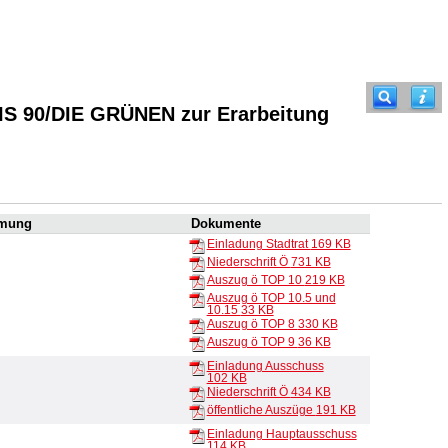
IS 90/DIE GRÜNEN zur Erarbeitung
mung
Dokumente
Einladung Stadtrat
169 KB
Niederschrift Ö
731 KB
Auszug ö TOP 10
219 KB
Auszug ö TOP 10.5 und
10.15
33 KB
Auszug ö TOP 8
330 KB
Auszug ö TOP 9
36 KB
Einladung Ausschuss
102 KB
Niederschrift Ö
434 KB
öffentliche Auszüge
191 KB
Einladung Hauptausschuss
114 KB