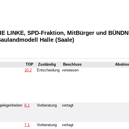
DIE LINKE, SPD-Fraktion, MitBürger und BÜNDN
 Baulandmodell Halle (Saale)
TOP
Zuständig
Beschluss
Abstim
10.2
Entscheidung
verwiesen
elegenheiten
6.1
Vorberatung
vertagt
7.1
Vorberatung
vertagt