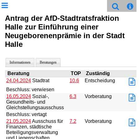
Antrag der AfD-Stadtratsfraktion
Halle zur Einführung einer
Neugeborenenprämie in der Stadt
Halle
Informationen
Beratungen
Beratung
TOP
Zuständig
24.04.2024
Stadtrat
10.6
Entscheidung
Beschluss: verwiesen
16.05.2024
Sozial-,
6.3
Vorberatung
Gesundheits- und
Gleichstellungsausschuss
Beschluss: vertagt
21.05.2024
Ausschuss für
7.2
Vorberatung
Finanzen, städtische
Beteiligungsverwaltung
und Liegenschaften