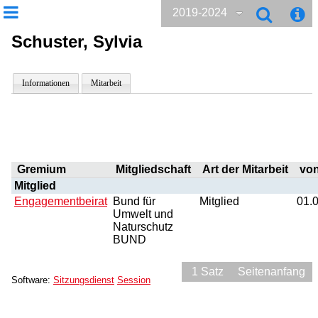
2019-2024
Schuster, Sylvia
Informationen
Mitarbeit
Gremium
Mitgliedschaft
Art der Mitarbeit
vo
Mitglied
Engagementbeirat
Bund für
Mitglied
01.
Umwelt und
Naturschutz
BUND
1 Satz
Seitenanfang
Software:
Sitzungsdienst
Session