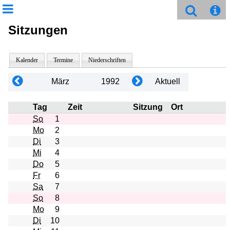
Sitzungen
Kalender
Termine
Niederschriften
März
1992
Aktuell
Tag
Zeit
Sitzung
Ort
So
1
Mo
2
Di
3
Mi
4
Do
5
Fr
6
Sa
7
So
8
Mo
9
Di
10