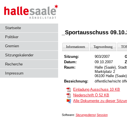
Startseite
_Sportausschuss 09.10.
Politiker
Gremien
Informationen
Tagesordnung
TOP
Sitzungskalender
Sitzung:
903/2007
G
Datum:
09.10.2007
Z
Recherche
Raum:
Halle (Saale), Sta
Marktplatz 2
Impressum
06100 Halle (Saale)
Bezeichnung:
öffentliche/nicht ö
Einladung Ausschuss
10 KB
Niederschrift Ö
52 KB
Alle Dokumente zu dieser Sitz
Software:
Sitzungsdienst
Session