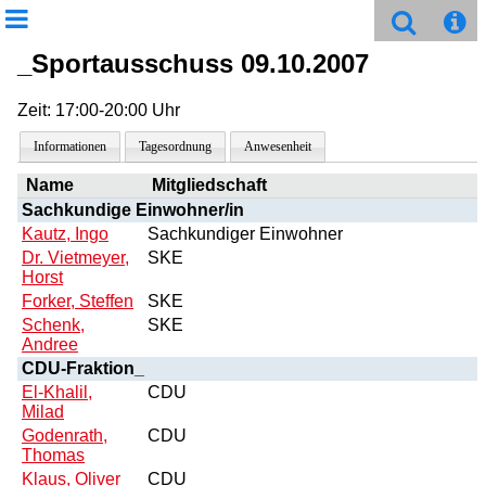
_Sportausschuss 09.10.2007
Zeit: 17:00-20:00 Uhr
Informationen
Tagesordnung
Anwesenheit
Name
Mitgliedschaft
Sachkundige Einwohner/in
Kautz, Ingo
Sachkundiger Einwohner
Dr. Vietmeyer,
SKE
Horst
Forker, Steffen
SKE
Schenk,
SKE
Andree
CDU-Fraktion_
El-Khalil,
CDU
Milad
Godenrath,
CDU
Thomas
Klaus, Oliver
CDU