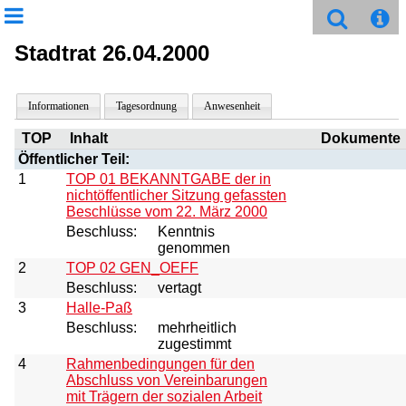
Stadtrat 26.04.2000
Informationen
Tagesordnung
Anwesenheit
TOP
Inhalt
Dokumente
Öffentlicher Teil:
1
TOP 01 BEKANNTGABE der in
nichtöffentlicher Sitzung gefassten
Beschlüsse vom 22. März 2000
Beschluss:
Kenntnis
genommen
2
TOP 02 GEN_OEFF
Beschluss:
vertagt
3
Halle-Paß
Beschluss:
mehrheitlich
zugestimmt
4
Rahmenbedingungen für den
Abschluss von Vereinbarungen
mit Trägern der sozialen Arbeit