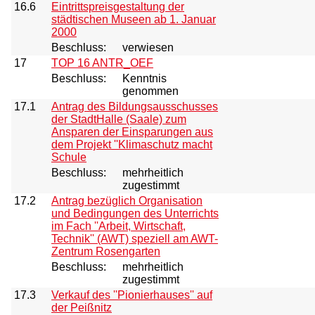
16.6
Eintrittspreisgestaltung der
städtischen Museen ab 1. Januar
2000
Beschluss:
verwiesen
17
TOP 16 ANTR_OEF
Beschluss:
Kenntnis
genommen
17.1
Antrag des Bildungsausschusses
der StadtHalle (Saale) zum
Ansparen der Einsparungen aus
dem Projekt ''Klimaschutz macht
Schule
Beschluss:
mehrheitlich
zugestimmt
17.2
Antrag bezüglich Organisation
und Bedingungen des Unterrichts
im Fach ''Arbeit, Wirtschaft,
Technik'' (AWT) speziell am AWT-
Zentrum Rosengarten
Beschluss:
mehrheitlich
zugestimmt
17.3
Verkauf des ''Pionierhauses'' auf
der Peißnitz