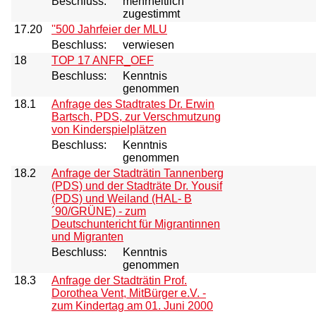
Beschluss:
mehrheitlich
zugestimmt
17.20
''500 Jahrfeier der MLU
Beschluss:
verwiesen
18
TOP 17 ANFR_OEF
Beschluss:
Kenntnis
genommen
18.1
Anfrage des Stadtrates Dr. Erwin
Bartsch, PDS, zur Verschmutzung
von Kinderspielplätzen
Beschluss:
Kenntnis
genommen
18.2
Anfrage der Stadträtin Tannenberg
(PDS) und der Stadträte Dr. Yousif
(PDS) und Weiland (HAL- B
´90/GRÜNE) - zum
Deutschuntericht für Migrantinnen
und Migranten
Beschluss:
Kenntnis
genommen
18.3
Anfrage der Stadträtin Prof.
Dorothea Vent, MitBürger e.V. -
zum Kindertag am 01. Juni 2000