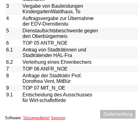
3
Vergabe von Bauleistungen
KindergartenWaldhaus, To
4
Auftragsvergabe zur Übernahme
der EDV-Dienstleistu
5
Dienstaufsichtsbeschwerde gegen
den Oberbürgermeis
6
TOP 05 ANTR_NOE
6.1
Antrag von Stadträtinnen und
Stadträtender HAL-Fra
6.2
Verleihung eines Ehrenbechers
7
TOP 06 ANFR_NOE
8
Anfrage der Stadträtin Prof.
Dorothea Vent, MitBür
9
TOP 07 MIT_N_OE
9.1
Entscheidung des Ausschusses
für Wirt-schaftsförde
Seitenanfang
Software:
Sitzungsdienst
Session