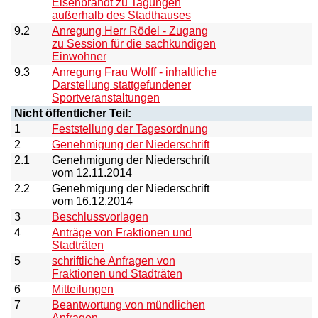
Eisenbrandt zu Tagungen
außerhalb des Stadthauses
9.2
Anregung Herr Rödel - Zugang
zu Session für die sachkundigen
Einwohner
9.3
Anregung Frau Wolff - inhaltliche
Darstellung stattgefundener
Sportveranstaltungen
Nicht öffentlicher Teil:
1
Feststellung der Tagesordnung
2
Genehmigung der Niederschrift
2.1
Genehmigung der Niederschrift
vom 12.11.2014
2.2
Genehmigung der Niederschrift
vom 16.12.2014
3
Beschlussvorlagen
4
Anträge von Fraktionen und
Stadträten
5
schriftliche Anfragen von
Fraktionen und Stadträten
6
Mitteilungen
7
Beantwortung von mündlichen
Anfragen