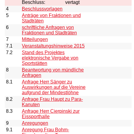
Beschluss:
vertagt
4
Beschlussvorlagen
5
Anträge von Fraktionen und
Stadträten
6
schriftliche Anfragen von
Fraktionen und Stadträten
7
Mitteilungen
7.1
Veranstaltungshinweise 2015
7.2
Stand des Projektes
elektronische Vergabe von
Sportstätten
8
Beantwortung von mündliche
Anfragen
8.1
Anfrage Herr Sänger zu
Auswirkungen auf die Vereine
aufgrund der Mindestlöhne
8.2
Anfrage Frau Haupt zu Para-
Kanuten
8.3
Anfrage Herr Cierpinski zur
Eissporthalle
9
Anregungen
9.1
Anregung Frau Bohm-