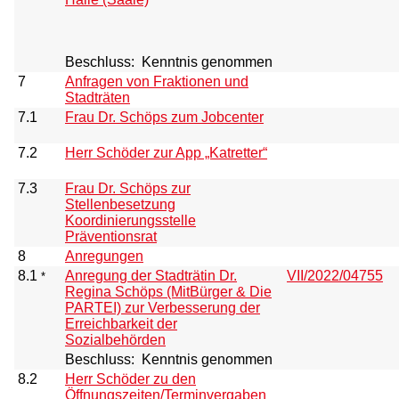
Beschluss:
Kenntnis genommen
7
Anfragen von Fraktionen und
Stadträten
7.1
Frau Dr. Schöps zum Jobcenter
7.2
Herr Schöder zur App „Katretter“
7.3
Frau Dr. Schöps zur
Stellenbesetzung
Koordinierungsstelle
Präventionsrat
8
Anregungen
8.1
Anregung der Stadträtin Dr.
VII/2022/04755
*
Regina Schöps (MitBürger & Die
PARTEI) zur Verbesserung der
Erreichbarkeit der
Sozialbehörden
Beschluss:
Kenntnis genommen
8.2
Herr Schöder zu den
Öffnungszeiten/Terminvergaben