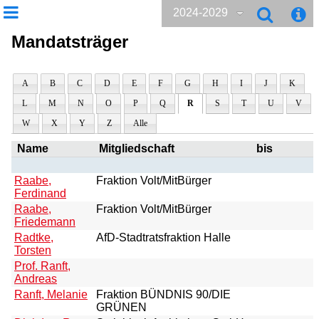
2024-2029
Mandatsträger
A
B
C
D
E
F
G
H
I
J
K
L
M
N
O
P
Q
R
S
T
U
V
W
X
Y
Z
Alle
Name
Mitgliedschaft
bis
Raabe,
Fraktion Volt/MitBürger
Ferdinand
Raabe,
Fraktion Volt/MitBürger
Friedemann
Radtke,
AfD-Stadtratsfraktion Halle
Torsten
Prof. Ranft,
Andreas
Ranft, Melanie
Fraktion BÜNDNIS 90/DIE
GRÜNEN