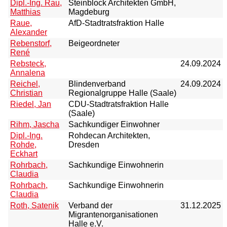
Dipl.-Ing. Rau,
Steinblock Architekten GmbH,
Matthias
Magdeburg
Raue,
AfD-Stadtratsfraktion Halle
Alexander
Rebenstorf,
Beigeordneter
René
Rebsteck,
24.09.2024
Annalena
Reichel,
Blindenverband
24.09.2024
Christian
Regionalgruppe Halle (Saale)
Riedel, Jan
CDU-Stadtratsfraktion Halle
(Saale)
Rihm, Jascha
Sachkundiger Einwohner
Dipl.-Ing.
Rohdecan Architekten,
Rohde,
Dresden
Eckhart
Rohrbach,
Sachkundige Einwohnerin
Claudia
Rohrbach,
Sachkundige Einwohnerin
Claudia
Roth, Satenik
Verband der
31.12.2025
Migrantenorganisationen
Halle e.V.