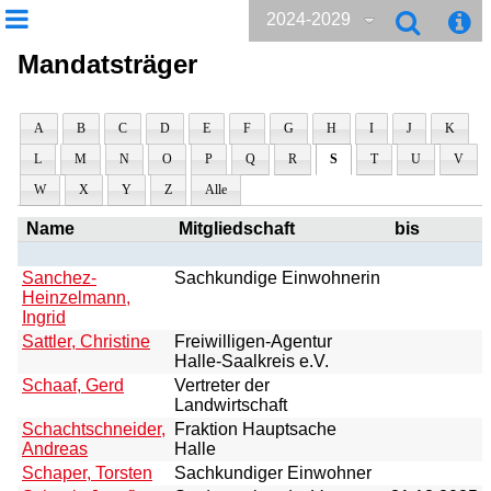
2024-2029
Mandatsträger
A
B
C
D
E
F
G
H
I
J
K
L
M
N
O
P
Q
R
S
T
U
V
W
X
Y
Z
Alle
Name
Mitgliedschaft
bis
Sanchez-
Sachkundige Einwohnerin
Heinzelmann,
Ingrid
Sattler, Christine
Freiwilligen-Agentur
Halle-Saalkreis e.V.
Schaaf, Gerd
Vertreter der
Landwirtschaft
Schachtschneider,
Fraktion Hauptsache
Andreas
Halle
Schaper, Torsten
Sachkundiger Einwohner