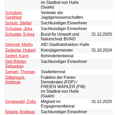
im Stadtrat von Halle
(Saale)
Schubert,
Vertreter der
Siegfried
Jagdgenossenschaften
Schulz, Stefan
Sachkundiger Einwohner
Schuppe, Jirka
Sachkundiger Einwohner
Schuster, Sylvia
Bund für Umwelt und
31.12.2025
Naturschutz BUND
Sehrndt, Martin
AfD-Stadtratsfraktion Halle
Seibicke, Hubert
Kreisjägermeister
31.10.2024
Seifert, Karin
Behindertenbeirat
Sell-Römer,
Sachkundiger Einwohner
Sebastian
Senger, Thomas
Stadtelternrat
Silbersack,
Fraktion der Freien
Andreas
Demokraten (FDP) /
FREIEN WÄHLER (FW)
im Stadtrat von Halle
(Saale)
Singewald, Zofia
Mitglied im
31.12.2025
Engagementbeirat
Slowig, Andreas
Sachkundiger Einwohner