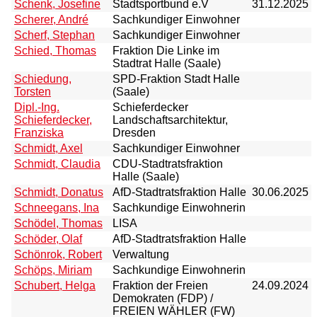
Schenk, Josefine
Stadtsportbund e.V
31.12.2025
Scherer, André
Sachkundiger Einwohner
Scherf, Stephan
Sachkundiger Einwohner
Schied, Thomas
Fraktion Die Linke im
Stadtrat Halle (Saale)
Schiedung,
SPD-Fraktion Stadt Halle
Torsten
(Saale)
Dipl.-Ing.
Schieferdecker
Schieferdecker,
Landschaftsarchitektur,
Franziska
Dresden
Schmidt, Axel
Sachkundiger Einwohner
Schmidt, Claudia
CDU-Stadtratsfraktion
Halle (Saale)
Schmidt, Donatus
AfD-Stadtratsfraktion Halle
30.06.2025
Schneegans, Ina
Sachkundige Einwohnerin
Schödel, Thomas
LISA
Schöder, Olaf
AfD-Stadtratsfraktion Halle
Schönrok, Robert
Verwaltung
Schöps, Miriam
Sachkundige Einwohnerin
Schubert, Helga
Fraktion der Freien
24.09.2024
Demokraten (FDP) /
FREIEN WÄHLER (FW)