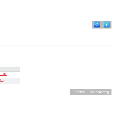
15 KB
 KB
2 Sätze
Seitenanfang