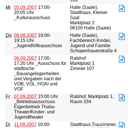
Mi
05.09.2007
17:00-
Halle (Saale),
20:05 Uhr
Stadthaus, Kleiner
_Kulturausschuss
Saal
Marktplatz 2
06100 Halle (Saale)
Do
06.09.2007
16:00-
Halle (Saale),
19:15 Uhr
Fachbereich Kinder,
_Jugendhilfeausschuss
Jugend und Familie
Schopenhauerstraße 4
06.09.2007
17:00-
Ratshof
17:20 Uhr _Ausschuss für
Marktplatz 1
städtische
Zimmer 107
_Bauangelegenheiten
und Vergaben nach der
VOB, VOL, HOAI und
VOF
Fr
07.09.2007
15:00 Uhr
Ratshof, Marktplatz 1,
_Betriebsausschuss
Raum 334
Eigenbetrieb Thalia-
Theater/Kinder- und
Jugendtheater
Di
11.09.2007
16:00-
Stadthaus,Trauzimmer,