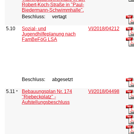
Robert-Koch-Straße in "Paul-
Biedermann-Schwimmhalle".
Beschluss:
vertagt
5.10
Sozial- und
VI/2018/04212
Jugendhilfeplanung nach
FamBeFöG LSA
Beschluss:
abgesetzt
5.11
Bebauungsplan Nr. 174
VI/2018/04498
*
"Riebeckplatz" -
Aufstellungsbeschluss