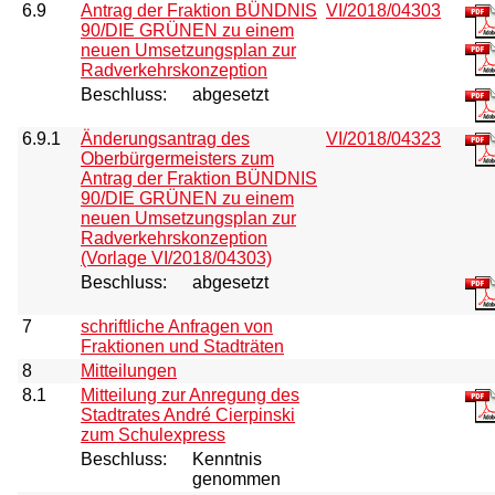
6.9
Antrag der Fraktion BÜNDNIS
VI/2018/04303
90/DIE GRÜNEN zu einem
neuen Umsetzungsplan zur
Radverkehrskonzeption
Beschluss:
abgesetzt
6.9.1
Änderungsantrag des
VI/2018/04323
Oberbürgermeisters zum
Antrag der Fraktion BÜNDNIS
90/DIE GRÜNEN zu einem
neuen Umsetzungsplan zur
Radverkehrskonzeption
(Vorlage VI/2018/04303)
Beschluss:
abgesetzt
7
schriftliche Anfragen von
Fraktionen und Stadträten
8
Mitteilungen
8.1
Mitteilung zur Anregung des
Stadtrates André Cierpinski
zum Schulexpress
Beschluss:
Kenntnis
genommen