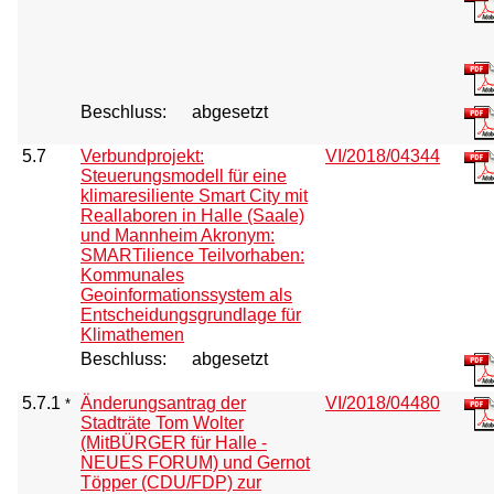
Beschluss:
abgesetzt
5.7
Verbundprojekt:
VI/2018/04344
Steuerungsmodell für eine
klimaresiliente Smart City mit
Reallaboren in Halle (Saale)
und Mannheim Akronym:
SMARTilience Teilvorhaben:
Kommunales
Geoinformationssystem als
Entscheidungsgrundlage für
Klimathemen
Beschluss:
abgesetzt
5.7.1
Änderungsantrag der
VI/2018/04480
*
Stadträte Tom Wolter
(MitBÜRGER für Halle -
NEUES FORUM) und Gernot
Töpper (CDU/FDP) zur