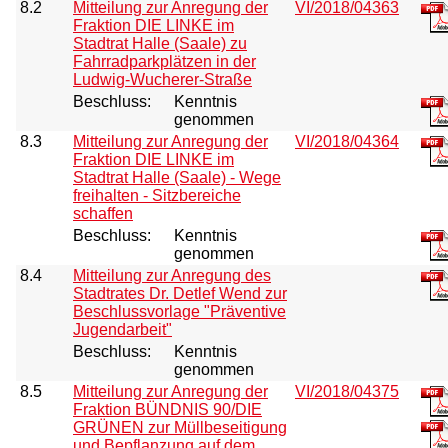
8.2
Mitteilung zur Anregung der
VI/2018/04363
Fraktion DIE LINKE im
Stadtrat Halle (Saale) zu
Fahrradparkplätzen in der
Ludwig-Wucherer-Straße
Beschluss:
Kenntnis
genommen
8.3
Mitteilung zur Anregung der
VI/2018/04364
Fraktion DIE LINKE im
Stadtrat Halle (Saale) - Wege
freihalten - Sitzbereiche
schaffen
Beschluss:
Kenntnis
genommen
8.4
Mitteilung zur Anregung des
Stadtrates Dr. Detlef Wend zur
Beschlussvorlage "Präventive
Jugendarbeit"
Beschluss:
Kenntnis
genommen
8.5
Mitteilung zur Anregung der
VI/2018/04375
Fraktion BÜNDNIS 90/DIE
GRÜNEN zur Müllbeseitigung
und Bepflanzung auf dem