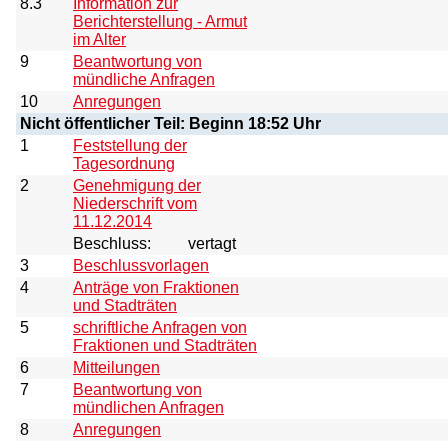
8.3
Information zur
Berichterstellung - Armut
im Alter
9
Beantwortung von
mündliche Anfragen
10
Anregungen
Nicht öffentlicher Teil: Beginn 18:52 Uhr
1
Feststellung der
Tagesordnung
2
Genehmigung der
Niederschrift vom
11.12.2014
Beschluss:
vertagt
3
Beschlussvorlagen
4
Anträge von Fraktionen
und Stadträten
5
schriftliche Anfragen von
Fraktionen und Stadträten
6
Mitteilungen
7
Beantwortung von
mündlichen Anfragen
8
Anregungen