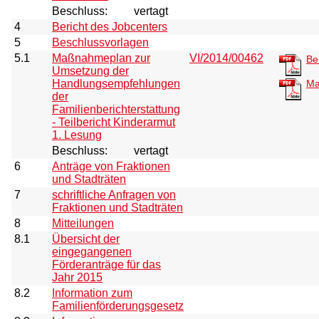
Beschluss:
vertagt
4
Bericht des Jobcenters
5
Beschlussvorlagen
5.1
Maßnahmeplan zur
VI/2014/00462
Be
Umsetzung der
Handlungsempfehlungen
Ma
der
Familienberichterstattung
- Teilbericht Kinderarmut
1. Lesung
Beschluss:
vertagt
6
Anträge von Fraktionen
und Stadträten
7
schriftliche Anfragen von
Fraktionen und Stadträten
8
Mitteilungen
8.1
Übersicht der
eingegangenen
Förderanträge für das
Jahr 2015
8.2
Information zum
Familienförderungsgesetz