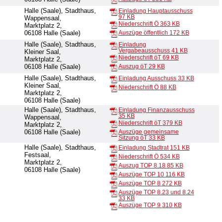
Halle (Saale), Stadthaus,
Einladung Hauptausschuss
97 KB
Wappensaal,
Niederschrift Ö
363 KB
Marktplatz 2,
06108 Halle (Saale)
Auszüge öffentlich
172 KB
Halle (Saale), Stadthaus,
Einladung
Vergabeausschuss
41 KB
Kleiner Saal,
Niederschrift öT
69 KB
Marktplatz 2,
06108 Halle (Saale)
Auszug öT
29 KB
Halle (Saale), Stadthaus,
Einladung Ausschuss
33 KB
Kleiner Saal,
Niederschrift Ö
88 KB
Marktplatz 2,
06108 Halle (Saale)
Halle (Saale), Stadthaus,
Einladung Finanzausschuss
35 KB
Wappensaal,
Niederschrift öT
379 KB
Marktplatz 2,
06108 Halle (Saale)
Auszüge gemeinsame
Sitzung öT
33 KB
Halle (Saale), Stadthaus,
Einladung Stadtrat
151 KB
Festsaal,
Niederschrift Ö
534 KB
Marktplatz 2,
Auszug TOP 8.18
85 KB
06108 Halle (Saale)
Auszüge TOP 10
116 KB
Auszüge TOP 8
272 KB
Auszüge TOP 8.23 und 8.24
33 KB
Auszüge TOP 9
310 KB