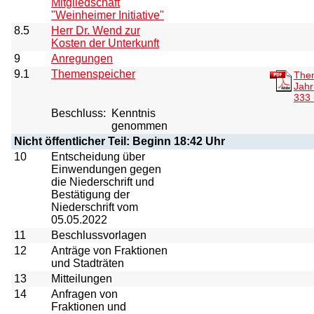
Mitgliedschaft
"Weinheimer Initiative"
8.5
Herr Dr. Wend zur
Kosten der Unterkunft
9
Anregungen
9.1
Themenspeicher
Them
Jahr
333
Beschluss:
Kenntnis
genommen
Nicht öffentlicher Teil: Beginn 18:42 Uhr
10
Entscheidung über
Einwendungen gegen
die Niederschrift und
Bestätigung der
Niederschrift vom
05.05.2022
11
Beschlussvorlagen
12
Anträge von Fraktionen
und Stadträten
13
Mitteilungen
14
Anfragen von
Fraktionen und