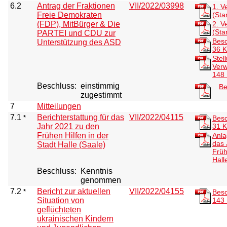
6.2
Antrag der Fraktionen
VII/2022/03998
1. V
Freie Demokraten
(Sta
(FDP), MitBürger & Die
2. V
(Sta
PARTEI und CDU zur
Besc
Unterstützung des ASD
36 
Stel
Verw
148
Beschluss:
einstimmig
Be
zugestimmt
7
Mitteilungen
7.1
Berichterstattung für das
VII/2022/04115
*
Besc
Jahr 2021 zu den
31 
Frühen Hilfen in der
Anla
das 
Stadt Halle (Saale)
Früh
Hall
Beschluss:
Kenntnis
genommen
7.2
Bericht zur aktuellen
VII/2022/04155
*
Besc
Situation von
143
geflüchteten
ukrainischen Kindern