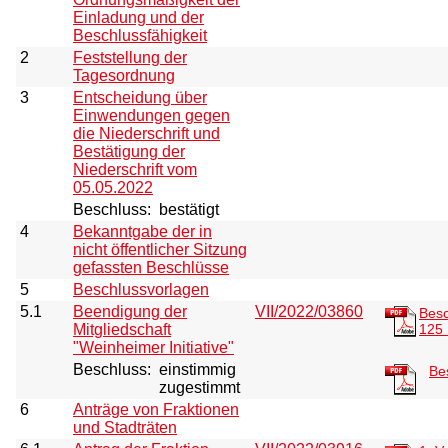
Einladung und der
Beschlussfähigkeit
2
Feststellung der
Tagesordnung
3
Entscheidung über
Einwendungen gegen
die Niederschrift und
Bestätigung der
Niederschrift vom
05.05.2022
Beschluss:
bestätigt
4
Bekanntgabe der in
nicht öffentlicher Sitzung
gefassten Beschlüsse
5
Beschlussvorlagen
5.1
Beendigung der
VII/2022/03860
Besc
Mitgliedschaft
125
"Weinheimer Initiative"
Beschluss:
einstimmig
Be
zugestimmt
6
Anträge von Fraktionen
und Stadträten