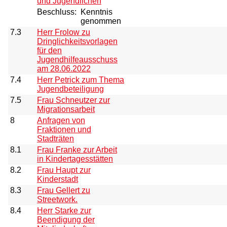
und Jugendlichen
Beschluss:
Kenntnis
genommen
7.3
Herr Frolow zu
Dringlichkeitsvorlagen
für den
Jugendhilfeausschuss
am 28.06.2022
7.4
Herr Petrick zum Thema
Jugendbeteiligung
7.5
Frau Schneutzer zur
Migrationsarbeit
8
Anfragen von
Fraktionen und
Stadträten
8.1
Frau Franke zur Arbeit
in Kindertagesstätten
8.2
Frau Haupt zur
Kinderstadt
8.3
Frau Gellert zu
Streetwork.
8.4
Herr Starke zur
Beendigung der