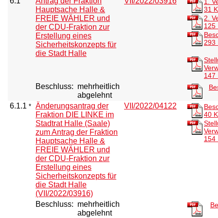
6.1
Antrag der Fraktion
VII/2022/03916
1. V
Hauptsache Halle &
31 
FREIE WÄHLER und
2. V
125
der CDU-Fraktion zur
Besc
Erstellung eines
293
Sicherheitskonzepts für
die Stadt Halle
Stel
Verw
147
Beschluss:
mehrheitlich
Be
abgelehnt
6.1.1
Änderungsantrag der
VII/2022/04122
*
Besc
Fraktion DIE LINKE im
40 
Stadtrat Halle (Saale)
Stel
Verw
zum Antrag der Fraktion
154
Hauptsache Halle &
FREIE WÄHLER und
der CDU-Fraktion zur
Erstellung eines
Sicherheitskonzepts für
die Stadt Halle
(VII/2022/03916)
Beschluss:
mehrheitlich
Be
abgelehnt